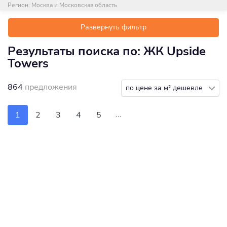
Регион:
Москва и Московская область
Развернуть фильтр
Результаты поиска по: ЖК Upside
Towers
864
предложения
по цене за м² дешевле
...
1
2
3
4
5