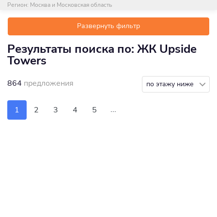
Регион:
Москва и Московская область
Развернуть фильтр
Результаты поиска по: ЖК Upside
Towers
864
предложения
по этажу ниже
...
1
2
3
4
5